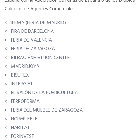
España con la Asociación de Ferias de España o de los propios
Colegios de Agentes Comerciales:
Tu Carnet Profesional, ahora Digital
IFEMA (FERIA DE MADRID)
FIRA DE BARCELONA
Ahorra en carburantes
FERIA DE VALENCIA
FERIA DE ZARAGOZA
Portal de Empleo
BILBAO EXHIBITION CENTRE
MADRIDJOYA
VENTAJAS EN SEGUROS
BISUTEX
INTERGIFT
EL SALÓN DE LA PUERICULTURA
IMQ SEGUROS DE SALUD
FERROFORMA
FERIA DEL MUEBLE DE ZARAGOZA
Formación Gratuita
NORMUEBLE
HABITAT
Servicios financieros
FORINVEST