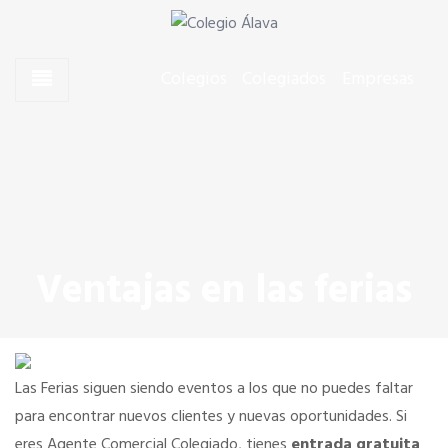
Skip to content
Skip to content
Agentes Comerciales de Álava
Colegio Álava
Colegios
Colegiados
Empresas
CONÓCENOS
La Presidenta
Junta de Gobierno
Ventajas en las ferias
Quiero colegiarme
Dónde estamos
Las Ferias siguen siendo eventos a los que no puedes faltar
para encontrar nuevos clientes y nuevas oportunidades. Si
eres Agente Comercial Colegiado, tienes
entrada gratuita
SERVICIOS