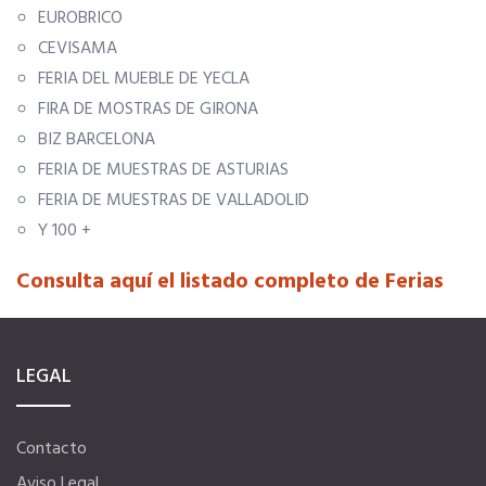
EUROBRICO
CEVISAMA
Ventajas en las ferias
FERIA DEL MUEBLE DE YECLA
FIRA DE MOSTRAS DE GIRONA
Seguro de vida
BIZ BARCELONA
FERIA DE MUESTRAS DE ASTURIAS
Tu CRM AC
FERIA DE MUESTRAS DE VALLADOLID
Y 100 +
Ventajas fiscales
Consulta aquí el listado completo de Ferias
Asesoramiento fiscal y jurídico
LEGAL
Despachos y salas de reuniones
Contacto
Consulados comerciales
Aviso Legal