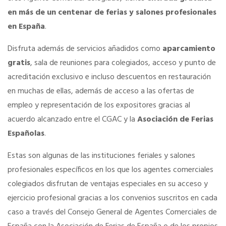
en más de un centenar de ferias y salones profesionales
SERVICIOS EN TU COLEGIO
en España
.
Disfruta además de servicios añadidos como
aparcamiento
Si eres mujer o tienes menos de 36…
gratis
, sala de reuniones para colegiados, acceso y punto de
acreditación exclusivo e incluso descuentos en restauración
Curso de Acceso
en muchas de ellas, además de acceso a las ofertas de
empleo y representación de los expositores gracias al
acuerdo alcanzado entre el CGAC y la
Asociación de Ferias
Formación gratuita
Españolas
.
Descuentos exclusivos
Estas son algunas de las instituciones feriales y salones
profesionales específicos en los que los agentes comerciales
colegiados disfrutan de ventajas especiales en su acceso y
Telefonía AC
ejercicio profesional gracias a los convenios suscritos en cada
caso a través del Consejo General de Agentes Comerciales de
Título Oficial