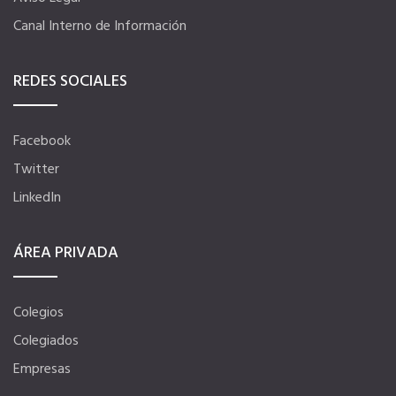
Canal Interno de Información
Internacional
REDES SOCIALES
Hoteles
Facebook
Apps
Twitter
LinkedIn
Información a la última
ÁREA PRIVADA
Una gran organización
Colegios
OFERTAS DE EMPLEO
Colegiados
Empresas
Empresas