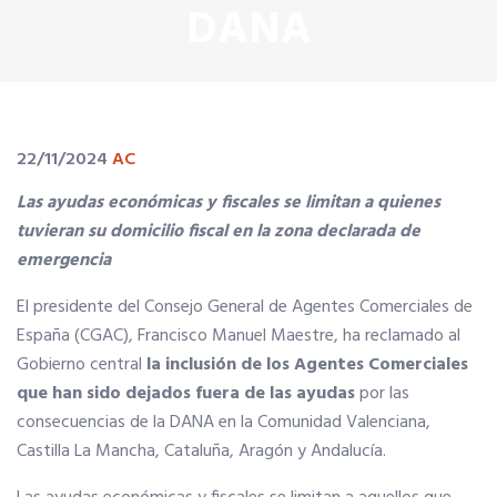
DANA
SERVICIOS EN TU COLEGIO
Si eres mujer o tienes menos de 36…
22/11/2024
AC
Curso de Acceso
Las ayudas económicas y fiscales se limitan a quienes
tuvieran su domicilio fiscal en la zona declarada de
emergencia
Formación gratuita
El presidente del Consejo General de Agentes Comerciales de
Descuentos exclusivos
España (CGAC), Francisco Manuel Maestre, ha reclamado al
Gobierno central
la inclusión de los Agentes Comerciales
que han sido dejados fuera de las ayudas
por las
Telefonía AC
consecuencias de la DANA en la Comunidad Valenciana,
Castilla La Mancha, Cataluña, Aragón y Andalucía.
Título Oficial