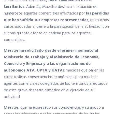
la Comunidad Valenciana,
pero también en otros
territorios
. Además, Maestre destaca la situación de
Ventajas en las ferias
numerosos agentes comerciales afectados por
las pérdidas
que han sufrido sus empresas representadas
, en muchos
casos abocadas al cierre o la paralización de la actividad, con
Seguro de vida
el consiguiente efecto en cadena para los agentes
comerciales.
Tu CRM AC
Maestre
ha solicitado desde el primer momento al
Ministerio de Trabajo y al Ministerio de Economía,
Ventajas fiscales
Comercio y Empresa y a las organizaciones de
autónomos ATA, UPTA y UATAE
medidas que palien las
catastróficas consecuencias económicas para muchos
Asesoramiento fiscal y jurídico
agentes comerciales colegiados de los territorios afectados
de este grave desastre climático en el ejercicio de su
Despachos y salas de reuniones
actividad.
Maestre, que ha expresado sus condolencias y su apoyo a
Consulados comerciales