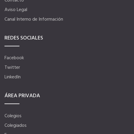
Contacto
El Anuario de los Agentes Comerciales de España
Aviso Legal
Canal Interno de Información
Quiero recibir el Newsletter / El Anuario
REDES SOCIALES
Facebook
Twitter
LinkedIn
ÁREA PRIVADA
Colegios
Colegiados