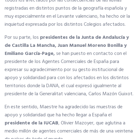
todos los afectados por las consecuencias de las lluvias
registradas en distintos puntos de la geografía española y
Internacional
muy especialmente en el Levante valenciano, ha hecho oir la
inquietud expresada por los distintos Colegios afectados.
Hoteles
Por su parte, los
presidentes de la Junta de Andalucía y
de Castilla La Mancha, Juan Manuel Moreno Bonilla y
Emiliano García-Page,
se han puesto en contacto con el
Apps
presidente de los Agentes Comerciales de España para
expresar su agradecimiento por su gesto institucional de
Información a la última
apoyo y solidaridad para con los afectados en los distintos
territorios donde la DANA, el cual expresó igualmente al
presidente de la Generalitat valenciana, Carlos Mazón Guixot.
Una gran organización
En este sentido, Maestre ha agradecido las muestras de
OFERTAS DE EMPLEO
apoyo y solidaridad que ha hecho llegar a España el
presidente de la IUCAB
, Olivier Mazoyer, que aglutina a
Empresas
medio millón de agentes comerciales de más de una veintena