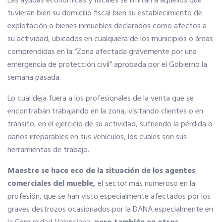
Las ayudas económicas y fiscales se limitan a aquellos que
tuvieran bien su domicilio fiscal bien su establecimiento de
Tu Carnet Profesional, ahora Digital
explotación o bienes inmuebles declarados como afectos a
su actividad, ubicados en cualquiera de los municipios o áreas
comprendidas en la “Zona afectada gravemente por una
Ahorra en carburantes
emergencia de protección civil” aprobada por el Gobierno la
semana pasada.
Portal de Empleo
Lo cual deja fuera a los profesionales de la venta que se
encontraban trabajando en la zona, visitando clientes o en
VENTAJAS EN SEGUROS
tránsito, en el ejercicio de su actividad, sufriendo la pérdida o
daños irreparables en sus vehículos, los cuales son sus
herramientas de trabajo.
IMQ SEGUROS DE SALUD
Maestre se hace eco de la situación de los agentes
Formación Gratuita
comerciales del mueble,
el sector más numeroso en la
profesión, que se han visto especialmente afectados por los
graves destrozos ocasionados por la DANA especialmente en
Servicios financieros